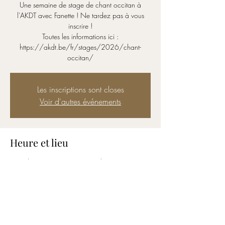
Une semaine de stage de chant occitan à
l'AKDT avec Fanette ! Ne tardez pas à vous
inscrire !
Toutes les informations ici :
https://akdt.be/fr/stages/2026/chant-
occitan/
Les inscriptions sont closes
Voir d'autres événements
Heure et lieu
20 juil. 2026, 19:00 – 26 juil. 2026, 23:00
AKDT Libramont, Rue du Serpont 29, 6800
Libramont-Chevigny, Belgique