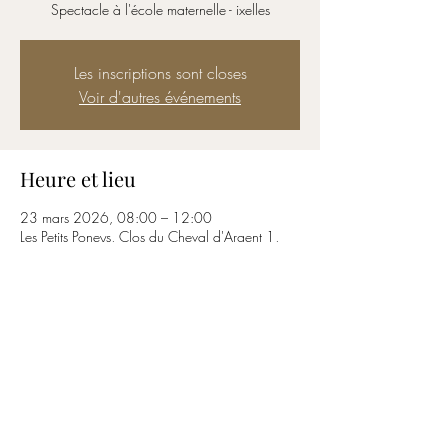
Spectacle à l'école maternelle - ixelles
Les inscriptions sont closes
Voir d'autres événements
Heure et lieu
23 mars 2026, 08:00 – 12:00
Les Petits Poneys, Clos du Cheval d'Argent 1,
1050 Ixelles, Belgique
Partager cet événement