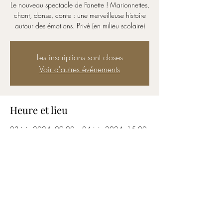
Le nouveau spectacle de Fanette ! Marionnettes,
chant, danse, conte : une merveilleuse histoire
autour des émotions. Privé (en milieu scolaire)
Les inscriptions sont closes
Voir d'autres événements
Heure et lieu
03 juin 2024, 09:00 – 04 juin 2024, 15:00
Ixelles, Ixelles, Belgique
Partager cet événement