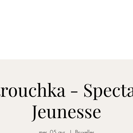
nements
Spotify
Apple Music
Contact
Vidéo
Clip
Plus
rouchka - Specta
Jeunesse
mer. 05 avr.
  |  
Bruxelles