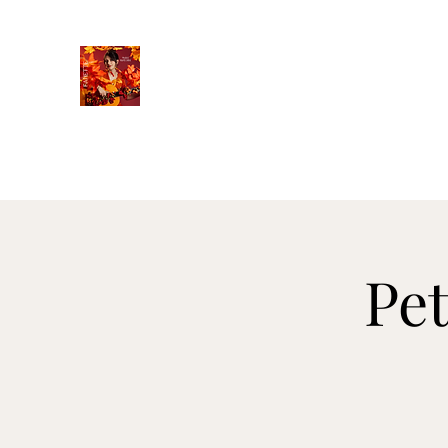
FANETTE
Accueil
Parcours
Clip
Discographie
Liste d'évé
Pet