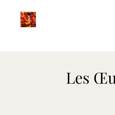
FANETTE
Accueil
Parcours
Clip
Discographie
Liste d'évé
Les Œu