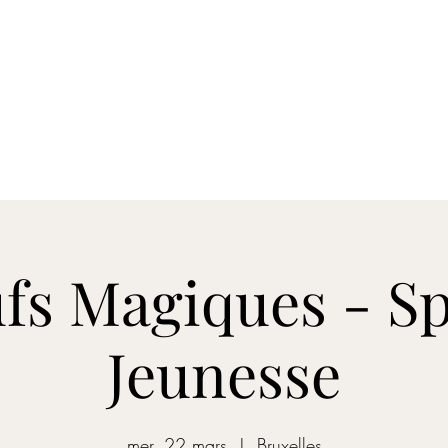
nements
Spotify
Apple Music
Contact
Vidéo
Clip
Plus
fs Magiques - Sp
Jeunesse
mer. 22 mars
  |  
Bruxelles