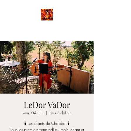
FANETTE
LeDor VaDor
ven. 04 juil.
  |  
Lieu à définir
🕯 Les chants du Chabbat 🕯
Tous les premiers vendredi du mois, chant et