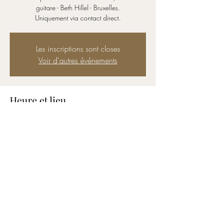
guitare - Beth Hillel - Bruxelles.
Uniquement via contact direct.
Les inscriptions sont closes
Voir d'autres événements
Heure et lieu
04 juil. 2025, 19:00 – 23:00
Lieu à définir
Partager cet événement