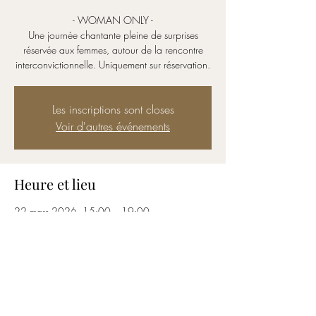
- WOMAN ONLY -
Une journée chantante pleine de surprises
réservée aux femmes, autour de la rencontre
interconvictionnelle. Uniquement sur réservation.
Les inscriptions sont closes
Voir d'autres événements
Heure et lieu
22 mars 2026, 15:00 – 19:00
El Kalima - Centre chrétien pour les rel, Rue du
Midi 69, 1000 Bruxelles, Belgique
Partager cet événement