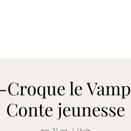
nements
Spotify
Apple Music
Contact
Vidéo
Clip
Plus
-Croque le Vamp
Conte jeunesse
mar. 31 oct.
  |  
Uccle