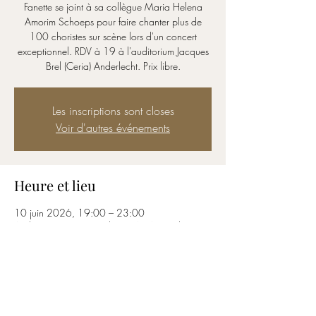
Fanette se joint à sa collègue Maria Helena
Amorim Schoeps pour faire chanter plus de
100 choristes sur scène lors d'un concert
exceptionnel. RDV à 19 à l'auditorium Jacques
Brel (Ceria) Anderlecht. Prix libre.
Les inscriptions sont closes
Voir d'autres événements
Heure et lieu
10 juin 2026, 19:00 – 23:00
Auditorium Jacques Brel (CERIA), Av. Emile
Gryson 1/Bâtiment 6, 1070 Anderlecht,
Belgique