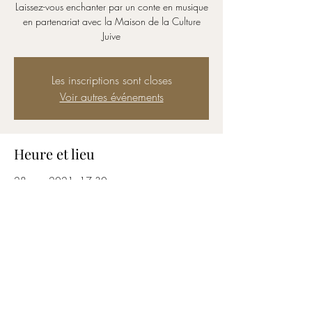
Laissez-vous enchanter par un conte en musique
en partenariat avec la Maison de la Culture
Juive
Les inscriptions sont closes
Voir autres événements
Heure et lieu
28 nov. 2021, 17:30
Uccle, Av. De Fré 44, 1180 Uccle, Belgique
Partager cet événement