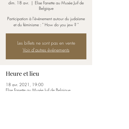
dim. 18 avr.
  |  
Elise Fanette au Musée Juif de
Belgique
Participation à l'évènement autour du judaïsme
et du féminisme : " How do you jew ? "
Les billets ne sont pas en vente
Voir d'autres événements
Heure et lieu
18 avr. 2021, 19:00
Elise Fanette au Musée Juif de Belgique
À propos de l'événement
Cliquez ici pour visionner l'évènement